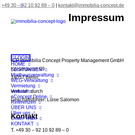
t
+49 30 – 92 10 92 89 – 0
|
kontakt@immobilia-concept.de
Impressum
LOGIN
ICP Immobilia Concept Property Management GmbH
HOME
Kaiserdamm 99
LEISTUNGEN
Miethausverwaltung
14057 Berlin
WEG-Verwaltung
Vermietung
Verkauf
vertreten durch
eConcept Online
Geschäftsführer: Luise Salomon
Referenzen
ÜBER UNS
Über uns
Kontakt
Unser Team
KONTAKT
T. +49 30 – 92 10 92 89 – 0